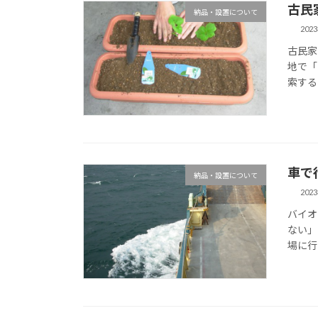
古民
納品・設置について
202
古民家
地で「
索する
車で
納品・設置について
202
バイオ
ない」
場に行