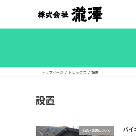
コ
ナ
ン
ビ
テ
ゲ
ン
ー
ツ
シ
へ
ョ
ス
ン
キ
に
ッ
移
プ
動
トップページ
トピックス
設置
設置
バイ
納品・設置について