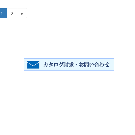
1
2
»
固
固
定
定
ペ
ペ
ー
ー
ジ
ジ