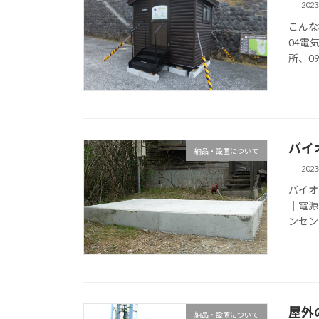
202
こんな
04電
所、09
バイ
納品・設置について
202
バイオ
｜電源
ンセント
屋外
納品・設置について