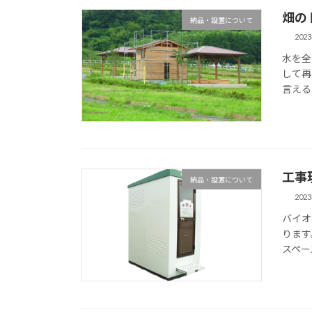
畑の
納品・設置について
202
水を全
して再
言える
工事
納品・設置について
202
バイオ
ります
スペー