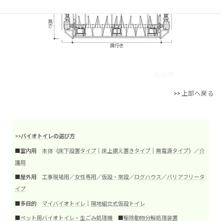
>>
上部へ戻る
>>
バイオトイレの選び方
■室内用
本体
（
床下設置タイプ
｜
床上据え置きタイプ
｜
無電源タイプ
）／
介
護用
■屋外用
工事現場用
／
女性専用
／
仮設・常設
／
ログハウス
／
バリアフリータ
イプ
■多目的
マイバイオトイレ
｜
現地組立式仮設トイレ
■
ペット用バイオトイレ・生ごみ処理機
■
駆除動物分解処理装置