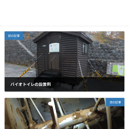
メンテナンスについて
カテゴリー
バイオトイレ
日常点検
おがくず
タグ
前の記事
バイオトイレの設置例
2023年10月20日
次の記事