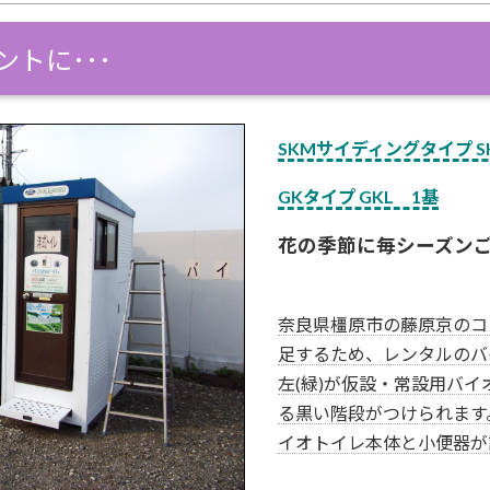
トに･･･
SKMサイディングタイプ SK
GKタイプ GKL 1基
花の季節に毎シーズン
奈良県橿原市の藤原京のコ
足するため、レンタルのバ
左(緑)が仮設・常設用バイオ
る黒い階段がつけられます
イオトイレ本体と小便器が