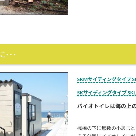
･･･
SKMサイディングタイプ SK
SKサイディングタイプ SKL
バイオトイレは海の上
桟橋の下に無数の小あじと