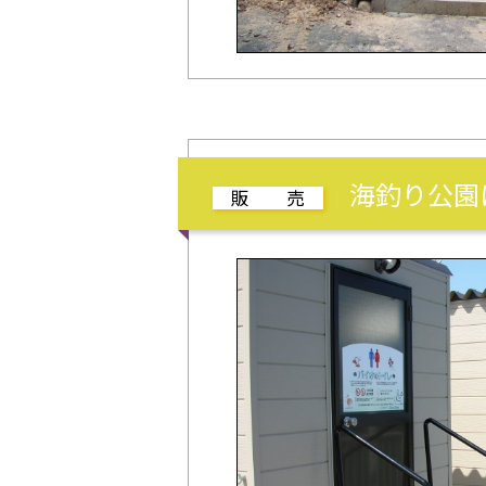
海釣り公園に
販 売