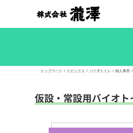
コ
ナ
ン
ビ
テ
ゲ
ン
ー
ツ
シ
へ
ョ
ス
ン
キ
に
ッ
移
プ
動
トップページ
トピックス
バイオトイレ
納入事例
仮設・常設用バイオト