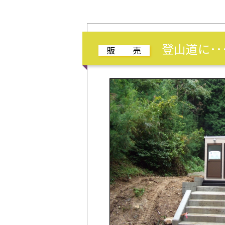
登山道に･･
販 売